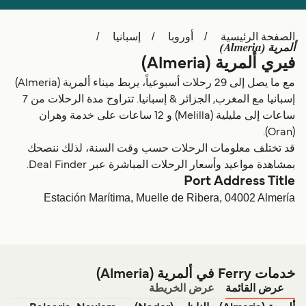
Schweiz (DE)
Deutschland
الصفحة الرئيسية
أوروبا
إسبانيا
Україна
Norge
ألمرية (Almeria)
فيري ألمرية (Almeria)
Maroc (FR)
Indonesia
مع ما يصل إلى 29 رحلات أسبوعياً، يربط ميناء ألمرية (Almeria)
إسبانيا مع المغرب, الجزائر & إسبانيا. تتراوح مدة الرحلات من 7
ساعات إلى مليلية (Melilla) و 12 ساعات على خدمة وهران
(Oran).
قد تختلف معلومات الرحلات حسب وقت السنة، لذلك ننصحك
بمشاهدة مواعيد وأسعار الرحلات المباشرة عبر Deal Finder.
Port Address Title
Estación Marítima, Muelle de Ribera, 04002 Almería
خدمات Ferry في ألمرية (Almeria)
عرض القائمة
عرض الخريطة