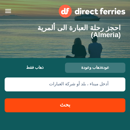
احجز رحلة العبارة الى ألمرية
البلدان
(Almeria)
تذاكر العبّارة
الباحث عن الرحلات والموانئ
الإقامة
العبارات
عودةذهاب وعودة
ذهاب فقط
العربية
أدخل ميناء ، بلد أو شركة العبارات
حسابي
المغرب
United States
خدمات الزبائن
Россия
Suisse (FR)
بحث
Catalan
Portugal
Suomi
대한민국