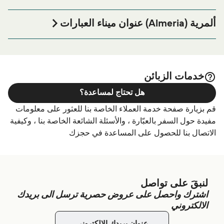
إذا كنت ترغب في قضاء ليلة في أو بالقرب من ألمرية (Almeria)
ميناء العبارة قبل أو بعد رحلتك أو إذا كنت تبحث عن أماكن السكن
ألمرية (Almeria) عنوان ميناء العبارات
لإقامتك بالكامل، يرجى زيارة موقعنا على
ألمرية (Almeria)
Estación Marítima, Muelle de Ribera, 04002 Almería
الصفحة للحصول على أفضل الأسعار للإقامة واحدة من
الإقامة
أكبر الخيارات على الإنترنت!
خدمات الزبائن
هل تحتاج لمساعدة؟
قم بزيارة صفحة خدمة العملاء الخاصة بنا للعثور على معلومات
مفيدة حول السفر بالعبّارة ، والأسئلة الشائعة الخاصة بنا ، وكيفية
الاتصال بنا للحصول على المساعدة في حجزك
لنبقَ على تواصل
اشترك واحصل على عروض حصرية ترسل الى بريدك
الالكتروني