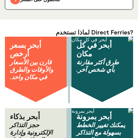
?Direct Ferries لماذا تستخدم
أبحر في كل
أبحر بسعر
مكان
أرخص
طرق أكثر مقارنة
قارن بين الأسعار
بأي شخص آخر.
والأوقات والطرق
في مكان واحد.
أبحر بمرونة
أبحر بذكاء
يمكنك تغيير الخطط
حجز التذاكر
بسهولة مع التذاكر
الإلكترونية وإدارة