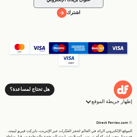
اشترك
هل تحتاج لمساعدة؟
إظهار خريطة الموقع
العبارات
الحجوزات
البلدان
الإقامة
© Direct Ferries.com
خدمات الزبائن
العبارات
الموقع الإلكتروني الرائد في العالم لحجز العبّارات عبر الإنترنت، دايركت فيريو ليمتد،
الباحث عن الرحلات والموانئ
شحن
هو ممثل معين لشركة أي تي سي كومبلاينس ليمتد المرخصة والمنظمة من قبل سلطة