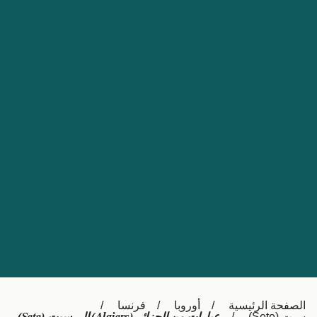
Nederland
Slovensko
Australia
Česká republika
New Zealand
España
日本
France
Ireland
Sverige
中国
Danmark
UK
Türkiye
Italia
Österreich (DE)
Canada
Canada (FR)
Ελλάδα
België (NL)
الصفحة الرئيسية
أوروبا
فرنسا
Polska
Belgique (FR)
سيت (Sete)