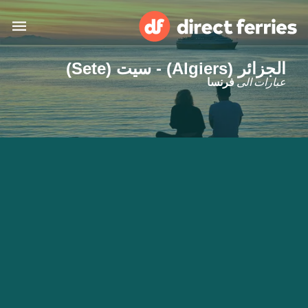
الجزائر (Algiers) - سيت (Sete)
البلدان
عبارات الى
فرنسا
تذاكر العبّارة
الباحث عن الرحلات والموانئ
الإقامة
العبارات
العربية
حسابي
المغرب
United States
خدمات الزبائن
Россия
Suisse (FR)
Catalan
Portugal
Suomi
대한민국