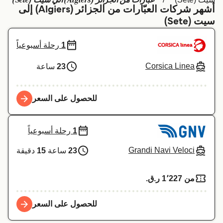
عبارات من الجزائر (Algiers) الي سيت (Sete)
أشهر شركات العبّارات من الجزائر (Algiers) إلى
Schweiz (DE)
Deutschland
سيت (Sete)
Україна
Norge
1
رحلة أسبوعياً
Maroc (FR)
Indonesia
Corsica Linea
23
ساعة
للحصول على السعر
1
رحلة أسبوعياً
Grandi Navi Veloci
23
ساعة
15
دقيقة
من 1٬227 ر.ق.‏
للحصول على السعر