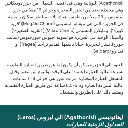
(Agathonisi) اليونانية وهي في أقصى الشمال من جزر دوديكانيز.
وهي محيطة بعدد من الجزر الصغيرة وحوالي 16 ميلا من جزر
ساموس و 23 ميلا من بطمس. هناك ثلاث مناطق سكان رئيسية
في الجزيرة التي هي ميقالو المشيمي (Megálo Chorió)("قرية
كبيرة")، ومايكرو المشيمي (Mikró Chorió) ("القرية الصغيرة")
والميناء الوحيد في الجزيرة هو تسوية أجيوس جيورجيوس (سانت
جورج). يشار للجزيرة أحيانا باسمها القديم تراجيا (Tragea) أو
قيدارو (Gaidaro).
العبور إلى الجزيرة يمكن أن يكون إما عن طريق العبارة التقليدية
بسرعة عالية العبارة اعتمادا على الوقت واليوم من معبر وقبل
المشغل العبارة المختارة. مرات عبور هي حوالي 8-11 ساعات
عالية السرعة العبارة و6،5-8،5 ساعة عن طريق العبارة التقليدية
ويعتمد ذلك على الطريق والمشغل.
ايغاتونيسي (Agathonisi) الي ليروس (Leros)
الجداول الزمنية للعبارات