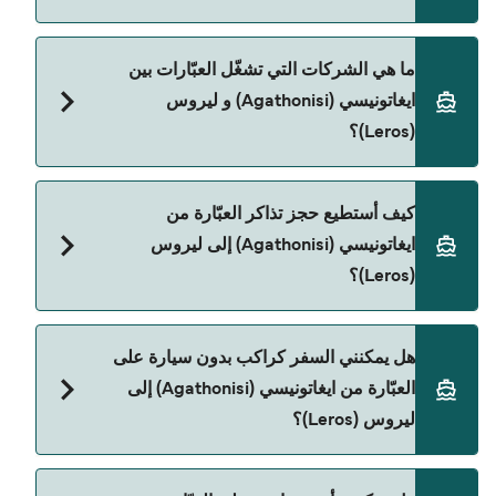
المباشرة باستخدام Direct Ferries Deal Finder.
سعر العبّارة من ايغاتونيسي (Agathonisi) إلى ليروس
ما هي الشركات التي تشغّل العبّارات بين
(Leros) يختلف حسب الموسم. متوسط سعر الرحلة هو
ايغاتونيسي (Agathonisi) و ليروس
147٫07 ر.ق.‏SAR. السعر لا يشمل رسوم الحجز.
(Leros)؟
توجد 2 شركات عبّارات معروفة من ايغاتونيسي
كيف أستطيع حجز تذاكر العبّارة من
(Agathonisi) إلى ليروس (Leros). وهي:
ايغاتونيسي (Agathonisi) إلى ليروس
Dodekanisos Seaways
(Leros)؟
Joy Blue Star
يمكنك الحجز عبر Direct Ferries Deal Finder ومراجعة
هل يمكنني السفر كراكب بدون سيارة على
صفحة العروض لمعرفة أحدث التخفيضات.
العبّارة من ايغاتونيسي (Agathonisi) إلى
ليروس (Leros)؟
نعم، يمكنك السفر كراكب بدون سيارة من ايغاتونيسي