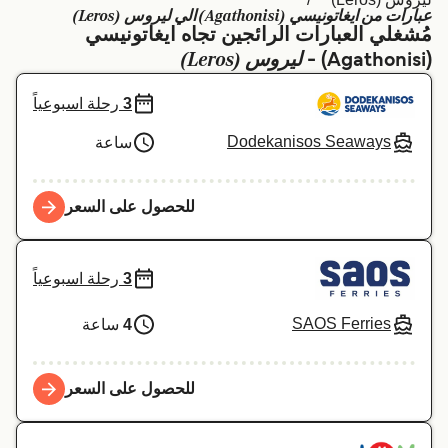
عبارات من ايغاتونيسي (Agathonisi) الي ليروس (Leros)
Schweiz (DE)
Deutschland
مُشغلي العبارات الرائجين تجاه ايغاتونيسي
ليروس (Leros)
(Agathonisi) -
Україна
Norge
3
رحلة اسبوعياً
Maroc (FR)
Indonesia
Dodekanisos Seaways
ساعة
للحصول على السعر
3
رحلة اسبوعياً
SAOS Ferries
4
ساعة
للحصول على السعر