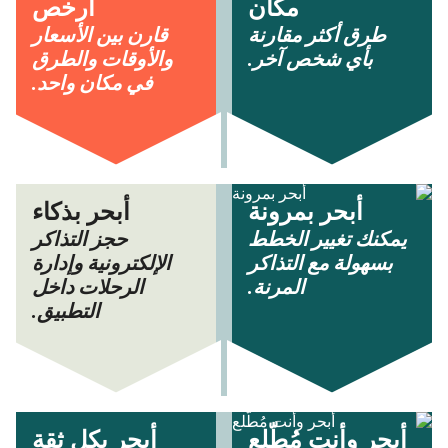
مكان
أرخص
طرق أكثر مقارنة
قارن بين الأسعار
بأي شخص آخر.
والأوقات والطرق
في مكان واحد.
أبحر بمرونة
أبحر بذكاء
يمكنك تغيير الخطط
حجز التذاكر
بسهولة مع التذاكر
الإلكترونية وإدارة
المرنة.
الرحلات داخل
التطبيق.
أبحر وأنت مُطّلع
أبحر بكل ثقة