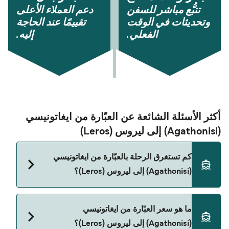
تتبُّع مباشر للسفن
دعم العملاء الأعلى
وتحديثات في الوقت
تقييمًا عند الحاجة
الفعلي.
إليه.
أكثر الأسئلة الشائعة عن العبّارة من ايغاتونيسي
(Agathonisi) إلى ليروس (Leros)
كم تستغرق الرحلة بالعبّارة من ايغاتونيسي
(Agathonisi) إلى ليروس (Leros)؟
مدة الرحلة بالعبّارة من ايغاتونيسي (Agathonisi) إلى
ما هو سعر العبّارة من ايغاتونيسي
ليروس (Leros) تقريباً 1 الساعة. مدة الإبحار ممكن تختلف
(Agathonisi) إلى ليروس (Leros)؟
حسب الموسم والشركة، لذلك ننصحك بمراجعة الأوقات