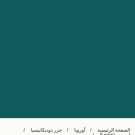
Nederland
Slovensko
Australia
Česká republika
New Zealand
España
日本
France
Ireland
Sverige
中国
Danmark
UK
Türkiye
Italia
Österreich (DE)
Canada
Canada (FR)
Ελλάδα
België (NL)
الصفحة الرئيسية
أوروبا
جزر دوديكانيسيا
Polska
Belgique (FR)
ليروس (Leros)