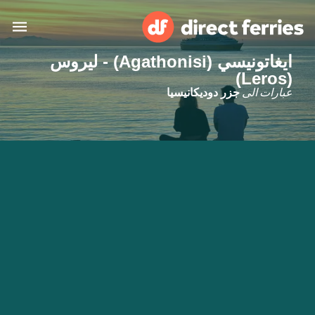
ايغاتونيسي (Agathonisi) - ليروس
(Leros)
البلدان
عبارات الى
جزر دوديكانيسيا
تذاكر العبّارة
الباحث عن الرحلات والموانئ
الإقامة
العبارات
العربية
حسابي
المغرب
United States
خدمات الزبائن
Россия
Suisse (FR)
Catalan
Portugal
Suomi
대한민국