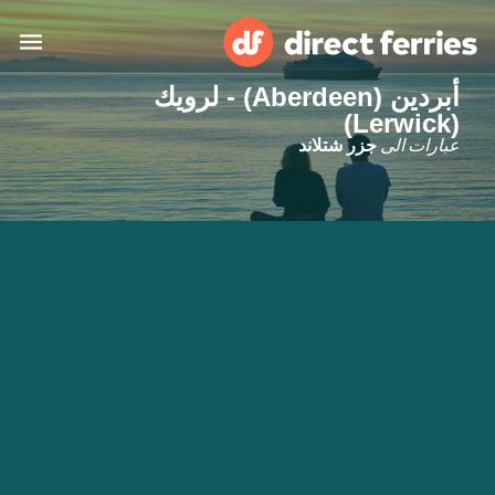
أبردين (Aberdeen) - لرویك
(Lerwick)
البلدان
عبارات الى
جزر شتلاند
تذاكر العبّارة
الباحث عن الرحلات والموانئ
الإقامة
العبارات
العربية
حسابي
المغرب
United States
خدمات الزبائن
Россия
Suisse (FR)
Catalan
Portugal
Suomi
대한민국