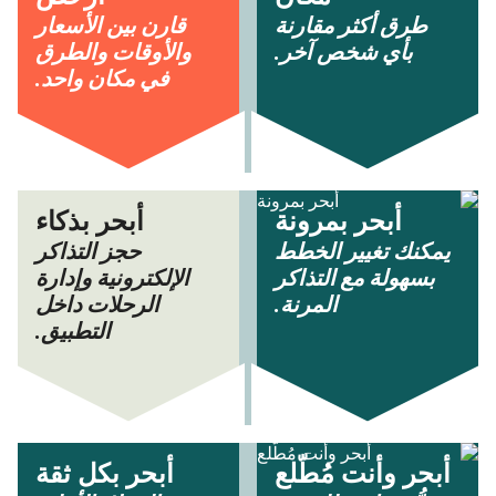
طرق أكثر مقارنة
قارن بين الأسعار
بأي شخص آخر.
والأوقات والطرق
في مكان واحد.
أبحر بمرونة
أبحر بذكاء
يمكنك تغيير الخطط
حجز التذاكر
بسهولة مع التذاكر
الإلكترونية وإدارة
المرنة.
الرحلات داخل
التطبيق.
أبحر وأنت مُطّلع
أبحر بكل ثقة