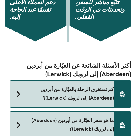
تتبُّع مباشر للسفن
دعم العملاء الأعلى
وتحديثات في الوقت
تقييمًا عند الحاجة
الفعلي.
إليه.
أكثر الأسئلة الشائعة عن العبّارة من أبردين
(Aberdeen) إلى لرویك (Lerwick)
كم تستغرق الرحلة بالعبّارة من أبردين
(Aberdeen) إلى لرویك (Lerwick)؟
مدة الرحلة بالعبّارة من أبردين (Aberdeen) إلى لرویك
ما هو سعر العبّارة من أبردين (Aberdeen)
(Lerwick) تقريباً 14 ساعات 30 دقائق. مدة الإبحار ممكن
إلى لرویك (Lerwick)؟
تختلف حسب الموسم والشركة، لذلك ننصحك بمراجعة