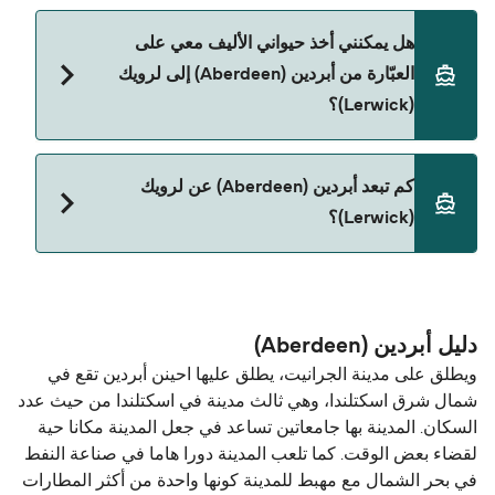
نعم، يمكنك السفر مع سيارتك على العبّارة من أبردين
هل يمكنني أخذ حيواني الأليف معي على
(Aberdeen) إلى لرویك (Lerwick) مع:
العبّارة من أبردين (Aberdeen) إلى لرویك
Northlink Ferries
(Lerwick)؟
نعم، الحيوانات الأليفة مسموح بها على العبّارة. قد تحتاج
كم تبعد أبردين (Aberdeen) عن لرویك
إلى جواز سفر للحيوان. يرجى مراجعة تعليمات شركات
(Lerwick)؟
العبّارات بخصوص الحيوانات. حالياً يمكنك أخذ حيواناتك
الأليفة على العبّارة مع:
المسافة بين أبردين (Aberdeen) و لرویك (Lerwick) هي
Northlink Ferries
190 ميل بحري.
دليل أبردين (Aberdeen)
ويطلق على مدينة الجرانيت، يطلق عليها احينن أبردين تقع في
شمال شرق اسكتلندا، وهي ثالث مدينة في اسكتلندا من حيث عدد
السكان. المدينة بها جامعاتين تساعد في جعل المدينة مكانا حية
لقضاء بعض الوقت. كما تلعب المدينة دورا هاما في صناعة النفط
في بحر الشمال مع مهبط للمدينة كونها واحدة من أكثر المطارات