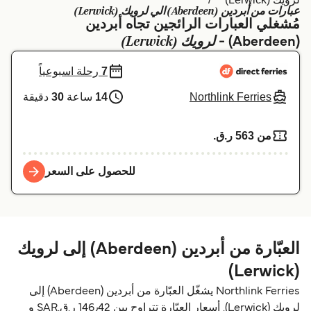
عبارات من أبردين (Aberdeen) الي لرویك (Lerwick)
Schweiz (DE)
Deutschland
مُشغلي العبارات الرائجين تجاه أبردين
لرویك (Lerwick)
(Aberdeen) -
Україна
Norge
7
رحلة اسبوعياً
Maroc (FR)
Indonesia
Northlink Ferries
14
ساعة
30
دقيقة
من 563 ر.ق.‏
للحصول على السعر
العبّارة من أبردين (Aberdeen) إلى لرویك
(Lerwick)
Northlink Ferries يشغّل العبّارة من أبردين (Aberdeen) إلى
لرویك (Lerwick). أسعار العبّارة تتراوح بين 146٫42 ر.ق.‏SAR و