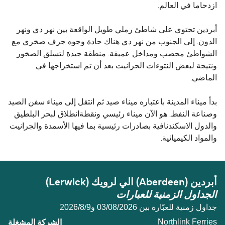
ازدحاما في العالم.
أبردين تحتوي على شاطئ رملي طويل الواقعة بين نهر دي ونهر
الدون. إلى الجنوب من نهر دي هناك حادة وجوه جرف صخري مع
الشواطئ محصب ومداخل عميقة. منطقة جيدة لتسلق الصخور
ونتيجة لبعض النتوءات الجرانيت بعد أن تم استخراجها في
الماضي.
بدأ ميناء المدينة باعتباره ميناء صيد ثم انتقل إلى ميناء سفن الصيد
وصناعة النفط. هو الآن ميناء رئيسي ونقطةانطلاق لبحر البلطيق
والدول الاسكندنافية بصادرات رئيسية بما فيها الأسمدة والجرانيت
والمواد الكيميائية.
أبردين (Aberdeen) الي لرویك (Lerwick)
الجداول الزمنية للعبارات
جداول زمنية للعبّارة بين 03/08/2026 و9‏/8‏/2026
Northlink Ferries