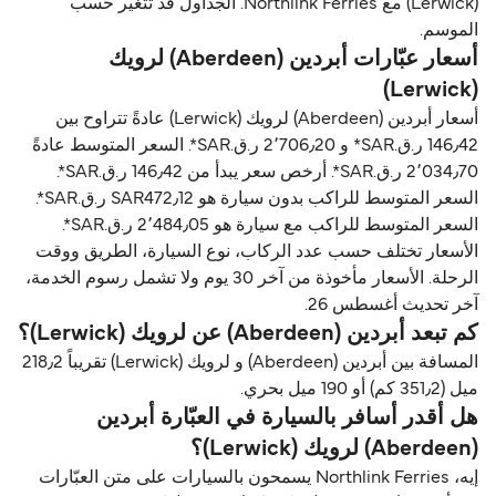
(Lerwick) مع Northlink Ferries. الجداول قد تتغير حسب
الموسم.
أسعار عبّارات أبردين (Aberdeen) لرویك
(Lerwick)
أسعار أبردين (Aberdeen) لرویك (Lerwick) عادةً تتراوح بين
146٫42 ر.ق.‏SAR* و 2٬706٫20 ر.ق.‏SAR*. السعر المتوسط عادةً
2٬034٫70 ر.ق.‏SAR*. أرخص سعر يبدأ من 146٫42 ر.ق.‏SAR*.
السعر المتوسط للراكب بدون سيارة هو SAR472٫12 ر.ق.‏SAR*.
السعر المتوسط للراكب مع سيارة هو 2٬484٫05 ر.ق.‏SAR*.
الأسعار تختلف حسب عدد الركاب، نوع السيارة، الطريق ووقت
الرحلة. الأسعار مأخوذة من آخر 30 يوم ولا تشمل رسوم الخدمة،
آخر تحديث أغسطس 26.
كم تبعد أبردين (Aberdeen) عن لرویك (Lerwick)؟
المسافة بين أبردين (Aberdeen) و لرویك (Lerwick) تقريباً 218٫2
ميل (351٫2 كم) أو 190 ميل بحري.
هل أقدر أسافر بالسيارة في العبّارة أبردين
(Aberdeen) لرویك (Lerwick)؟
إيه، Northlink Ferries يسمحون بالسيارات على متن العبّارات