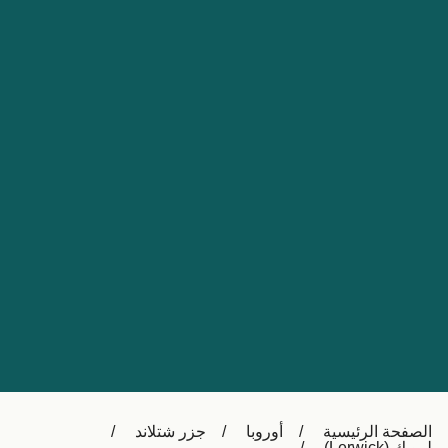
Nederland
Slovensko
Australia
Česká republika
New Zealand
España
日本
France
Ireland
Sverige
中国
Danmark
UK
Türkiye
Italia
Österreich (DE)
Canada
Canada (FR)
Ελλάδα
België (NL)
الصفحة الرئيسية
أوروبا
جزر شتلاند
Polska
Belgique (FR)
لرویك (Lerwick)