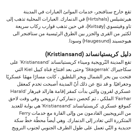
تقع خارج ستافنجر، خدمات الموانئ العبارات في المدينة
هيرتشيلس (Hirtshals) في الدنمارك. العبارات المحلية تذهب إلى
تاو وفيتسوي (Kvitsøy)، في حين تذهب قوارب ركاب سريعة
لكثير من القرى والجزر بين الطرق الرئيسية من ستافنجر الى
هيوجسيند (Haugesund) وسودا.
دليل كريستيانساند (Kristiansand)
تقع المدينة النّرويجية وميناء كريستيانساند 'Kristiansand' على
سكاجيراك 'Skagerrak' وحتى بعد افتتاح قناة كييل Kiel التي
فتحت بين بحر الشمال وبحر البلطيق ، كانت مسارًا مهمًا عسكريًا
وجغرافيًا. و قد نتج عن ذلك أنّ المدينة أصبحت تخدم كمعقل
عسكري لقرون والتي بدأت كمقر إقامة هارالد فيرهار 'Harald
Fairhar' الملكي ، ثم كحصن دنماركي / نرويجي وفي وقت لاحق
كموقع عسكري. كريستيانساند 'Kristiansand' هي بوابة للعديد
من النرويجيين القادمون من وإلى القارة مع خدمات Ferry
المتكررة التي تغادر إلى الدنمارك. وهي أيضاً محطّة خطّ سكة
حديدية و التّي تعمل على طول الطرف الجنوبي لجنوب النرويج.