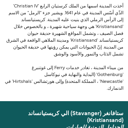
أخذت المدينة اسمها من الملك كرستيان الرابع 'Christian IV'
الذّي أسّس المدينة في عام 1641. ويشير جزء "الرمل" من الاسم
إلى الرأس الرملي الذي بنيت عليه المدينة. كريستيانساند
'Kristiansand' هي وجهة سياحية شهيرة ، و بالخصوص خلال
فصل الصيف ، وتشمل المواقع الشهيرة حديقة حيوان
كريستيانساند 'Kristiansand' ومدينة الملاهي الواقعة في الشرق
من المدينة. إنّ الحيوانات التي يمكن رؤيتها في حديقة الحيوان
تشمل الذئاب والنمور والأسود والوشق.
من ميناء المدينة ، تغادر خدمات Ferry إلى غوتنبرغ
'Gothenburg' (البداية والنهاية في نيوكاسل
'Newcastle' ، المملكة المتحدة) وإلى هورتشالس 'Hirtshals' في
الدنمارك.
ستافانغر (Stavanger) الي كريستيانساند
(Kristiansand)
الجداول الزمنية للعبارات