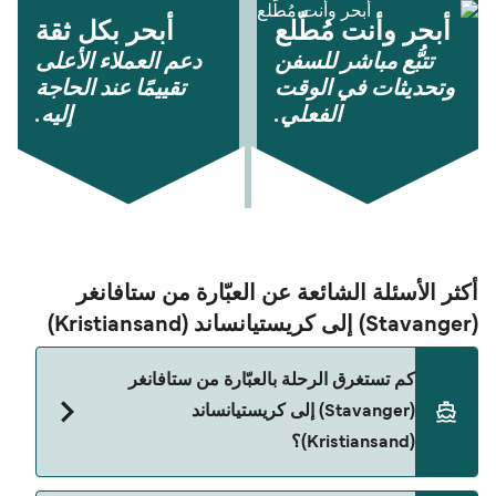
أبحر وأنت مُطّلع
أبحر بكل ثقة
تتبُّع مباشر للسفن
دعم العملاء الأعلى
وتحديثات في الوقت
تقييمًا عند الحاجة
الفعلي.
إليه.
أكثر الأسئلة الشائعة عن العبّارة من ستافانغر
(Stavanger) إلى كريستيانساند (Kristiansand)
كم تستغرق الرحلة بالعبّارة من ستافانغر
(Stavanger) إلى كريستيانساند
(Kristiansand)؟