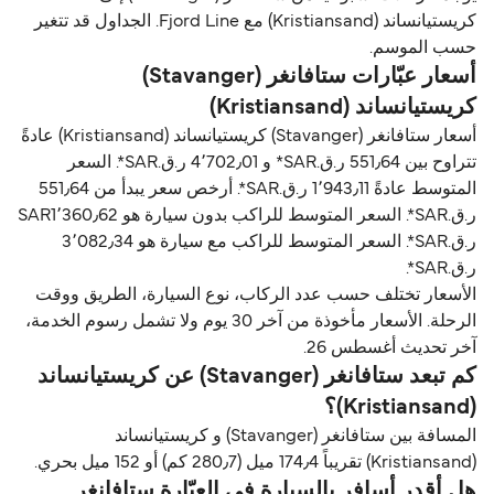
كريستيانساند (Kristiansand) مع Fjord Line. الجداول قد تتغير
حسب الموسم.
أسعار عبّارات ستافانغر (Stavanger)
كريستيانساند (Kristiansand)
أسعار ستافانغر (Stavanger) كريستيانساند (Kristiansand) عادةً
تتراوح بين 551٫64 ر.ق.‏SAR* و 4٬702٫01 ر.ق.‏SAR*. السعر
المتوسط عادةً 1٬943٫11 ر.ق.‏SAR*. أرخص سعر يبدأ من 551٫64
ر.ق.‏SAR*. السعر المتوسط للراكب بدون سيارة هو SAR1٬360٫62
ر.ق.‏SAR*. السعر المتوسط للراكب مع سيارة هو 3٬082٫34
ر.ق.‏SAR*.
الأسعار تختلف حسب عدد الركاب، نوع السيارة، الطريق ووقت
الرحلة. الأسعار مأخوذة من آخر 30 يوم ولا تشمل رسوم الخدمة،
آخر تحديث أغسطس 26.
كم تبعد ستافانغر (Stavanger) عن كريستيانساند
(Kristiansand)؟
المسافة بين ستافانغر (Stavanger) و كريستيانساند
(Kristiansand) تقريباً 174٫4 ميل (280٫7 كم) أو 152 ميل بحري.
هل أقدر أسافر بالسيارة في العبّارة ستافانغر