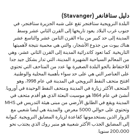
(Kristiansand) هي 152 ميل بحري.
دليل ستافانغر (Stavanger)
البلدة النرويجية ستافنجر تقع على شبه الجزيرة ستافنجر، في
جنوب غرب البلاد. يعود تاريخها إلى القرن الثاني عشر وسط
المدينة إلى حد كبير من بناء القرن الثامن عشر والتاسع عشر
هناك بيوت من جذوع الأشجار، والتي هي محمية نتيجة لأهميتها
التاريخية. كما تعود كاتدرائية المدينة إلى القرن الثاني عشر، وهي
من المعالم السياحية الشهيرة. المدينة، التي تدار بشكل جيد جدا
للاحتفاظ بالجو البلدة الصغيرة بها عدد من المتاحف التي تحتوي
على العناصر التي هي على حد سواء بأهمية المحلية والوطنية.
افتتح متحف النفط النرويجي في المدينة في عام 1998، وهو
المتحف الأكثر زيارة في المدينة ومتحف النفط الوحيدة في أوروبا.
أنشئ في عام 1864 هو موسيت البعثة الذي هو أقدم متحف في
المدينة ويقع في الطابق الأرضي من مبنى هيئة التدريس في MHS
وتحتوي على حوالي 5000 معرض. والمدينة هي أيضا شعبي مع
الزوار الذين يستخدمونها كقاعدة لزيارة المضايق النرويجية. كبوابة
إلى المضايق الجذب الأكثر شعبية هو منبر روك الذي يجتذب نحو
200،000 سنويا.