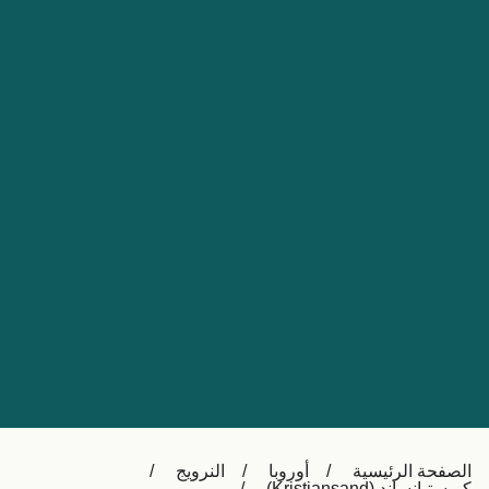
Nederland
Slovensko
Australia
Česká republika
New Zealand
España
日本
France
Ireland
Sverige
中国
Danmark
UK
Türkiye
Italia
Österreich (DE)
Canada
Canada (FR)
Ελλάδα
België (NL)
الصفحة الرئيسية
أوروبا
النرويج
Polska
Belgique (FR)
كريستيانساند (Kristiansand)