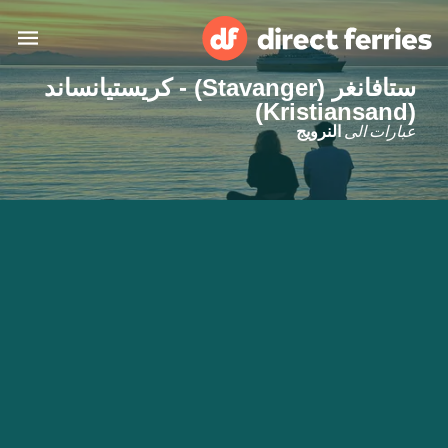
ستافانغر (Stavanger) - كريستيانساند
(Kristiansand)
البلدان
عبارات الى
النرويج
تذاكر العبّارة
الباحث عن الرحلات والموانئ
الإقامة
العبارات
العربية
حسابي
المغرب
United States
خدمات الزبائن
Россия
Suisse (FR)
Catalan
Portugal
Suomi
대한민국