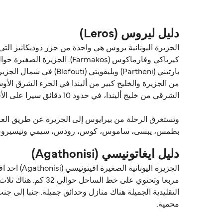
دليل ليروس (Leros)
الشرقي من خليج أليندا، في حدود 10 دقائق سيرا على الأقدام إلى بلاتانوس (Platanos)، قلب الجزيرة.
بطمس، يبسى، ساموس، كوس، رودس، سيمي ونيسيروس (Nisyros). هناك أيضا رحلات أسبوعية إلى بعض الجزر في سيكلاديز مثل سيروس و
دليل ايغاتونيسي (Agathonisi)
التقليدية الجميلة هناك منازل وحدائق جميلة. جنبا إلى ج
محمية.