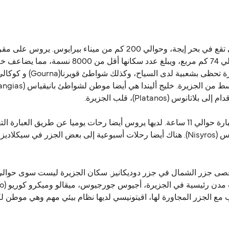
الجزيرة اليونانية يروس هي واحدة من جزر دوديكانيز التي تقع في بحر إي
كيرياكي وفارماكوس (Farmakos). الجزيرة الصغيرة ح
وتستغرق الرحلة من بيرايوس إلى الجزيرة عن طريق العبارة حوالي 11 ساعة. لديها يروس أيضا رح
أمورجوس.
نب مع الجزر المجاورة لها، اقيتونيسي لديها نظام بيئي مهم وهي موطن ل