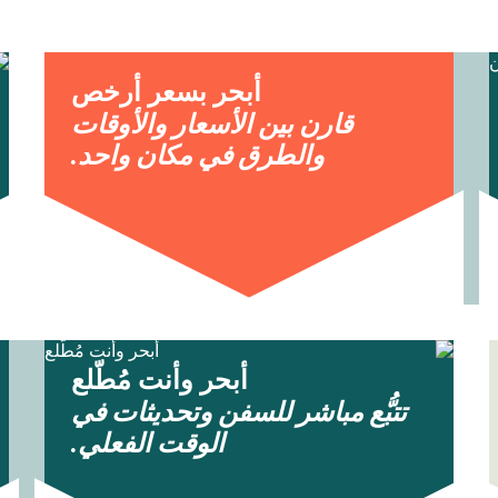
أبحر بسعر أرخص
قارن بين الأسعار والأوقات
والطرق في مكان واحد.
أبحر وأنت مُطّلع
تتبُّع مباشر للسفن وتحديثات في
الوقت الفعلي.