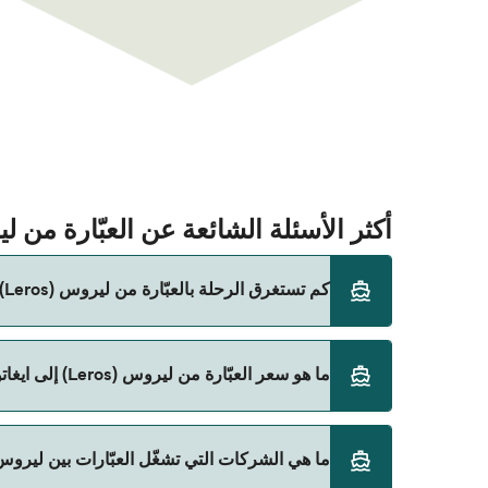
أكثر الأسئلة الشائعة عن العبّارة من ليروس (Leros) إلى ايغاتونيسي 
كم تستغرق الرحلة بالعبّارة من ليروس (Leros) إلى ايغاتونيسي (Agathonisi)؟
ما هو سعر العبّارة من ليروس (Leros) إلى ايغاتونيسي (Agathonisi)؟
الأوقات المباشرة باستخدام Direct Ferries Deal Finder.
سعر العبّارة من ليروس (Leros) إلى ايغاتونيسي (Agathonisi) يختلف حسب الموسم. متوسط سعر الرحلة هو 146٫27 ر.ق.‏SAR. السعر لا يشمل رسوم الحجز.
ما هي الشركات التي تشغّل العبّارات بين ليروس (Leros) و ايغاتونيسي (gathonisi