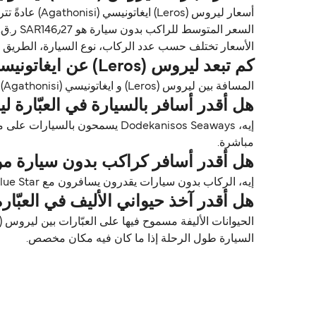
السعر المتوسط للراكب بدون سيارة هو SAR146٫27 ر.ق.‏SAR*.
الأسعار تختلف حسب عدد الركاب، نوع السيارة، الطريق ووقت الرحلة. الأسعار مأخوذة م
كم تبعد ليروس (Leros) عن ايغاتونيسي (Agathonisi)؟
المسافة بين ليروس (Leros) و ايغاتونيسي (Agathonisi) تقريباً 21٫5 ميل (34٫6 كم) أو 19 ميل بحري.
هل أقدر أسافر بالسيارة في العبّارة ليروس (Leros) ايغاتونيسي (i
مباشرة.
هل أقدر أسافر كراكب بدون سيارة من ليروس (Leros) إلى ايغاتوني
إيه، الركاب بدون سيارات يقدرون يسافرون مع Dodekanisos Seaways & Joy Blue Star بين ليروس (Leros) و ايغاتونيسي (Agathonisi).
هل أقدر آخذ حيواني الأليف في العبّارة من ليروس (Leros) إلى اي
السيارة طول الرحلة إذا ما كان فيه مكان مخصص.