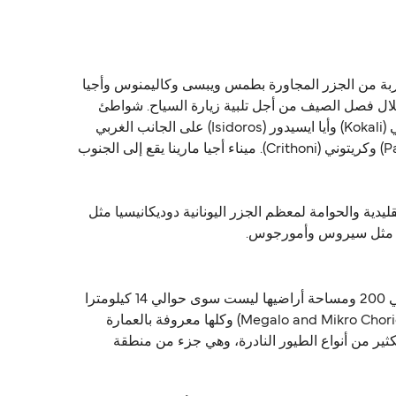
جة، وحوالي 200 كم من ميناء بيرايوس. يروس على مقربة من الجزر المجاورة بطمس ويبسى وكاليمنوس وأجيا
والي 74 كم مربع، ويبلغ عدد سكانها أقل من 8000 نسمة، مما يضاعف خلال فصل الصيف من أجل تلبية زيارة السياح. شواطئ
بارتيني (Partheni) وبليفويتي (Blefouti) في شمال الجزيرة تحظى بشعبية لدى السياح، وكذلك شواطئ قويرنا(Gourna) و كوكالي (Kokali) وأيا ايسيدور (Isidoros) على الجانب الغربي
من الجزيرة والخليج كبير من أليندا في الجزء الشرق الأوسط من الجزيرة. خليج أليندا هي أيضا موطن لشواطئ بانيقياس (Pangias) وكريتوني (Crithoni). ميناء أجيا مارينا يقع إلى الجنوب
ات يوميا عن طريق العبارة التقليدية والحوامة لمعظم الجزر اليونانية دوديكانيسيا مثل
الجزيرة اليونانية الصغيرة اقيتونيسي (Agathonisi) احد اقصى جزر الشمال في جزر دوديكانيز. سكان الجزيرة ليست سوى حوالي 200 ومساحة أراضيها ليست سوى حوالي 14 كيلومترا
مربعا وتحتوي على خط الساحل حوالي 32 كم. هناك ثلاث مدن رئيسية في الجزيرة، أجيوس جورجيوس، ميقالو وميكرو كوريو (Megalo and Mikro Chorio) وكلها معروفة بالعمارة
كثير من أنواع الطيور النادرة، وهي جزء من منطقة