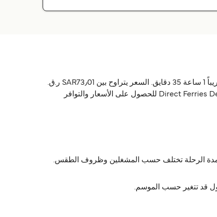
العبّارة ليروس (Leros) ايغاتونيسي (Agathonisi) يشغّلها 2 شركات: Dodekanisos Seaways & Joy Blue Star. الرحلة تاخذ تقريباً 1 ساعة 35 دقايق. السعر يتراوح بين SAR73٫01 ر.ق.‏
و 586٫78 ر.ق.‏SAR حسب تفاصيل التذكرة. الأسعار ما تشمل رسوم الخدمة. الجداول تختلف حسب الموسم، استخدم Direct Ferries Deal Finder للحصول على الأسعار والتوافر