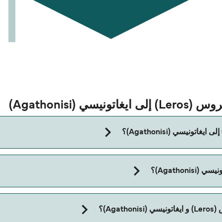
(Agathonisi)
مدة الرحلة بالعبّارة من ليروس (Leros) إلى ايغاتونيسي (Agathonisi) تقر
A)؟