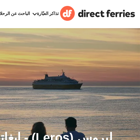
تذاكر العبّارة
الباحث عن الرحلا
ليروس (Leros) 