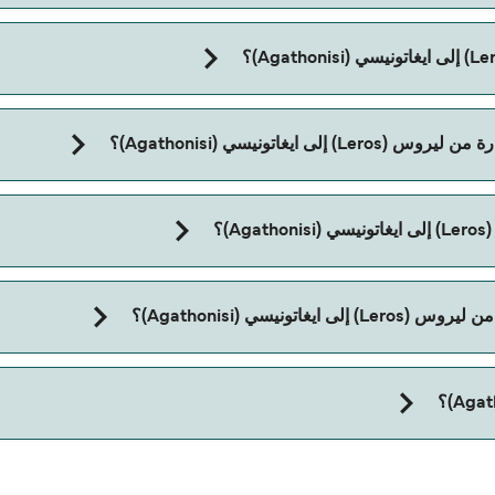
غاتونيسي (Agathonisi)؟
)؟
ع:
ونيسي (Agathonisi)؟
تاج إلى جواز سفر للحيوان. يرجى مراجعة تعليمات شركات العبّارات بخصوص