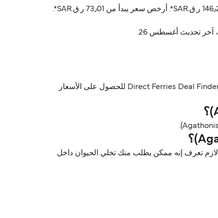
أسعار ليروس (Leros) ايغاتونيسي (Agathonisi) عادةً تتراوح بين 73٫01 ر.ق.‏SAR* و 586٫78 ر.ق.‏SAR*. السعر المتوسط عادةً 146٫27 ر.ق.‏SAR*. أرخص سعر يبدأ من 73٫01 ر.ق.‏SAR*.
إيه، Dodekanisos Seaways يسمحون بالسيارات على متن العبّارات بين ليروس (Leros) و ايغاتونيسي (Agathonisi). استخدم Direct Ferries Deal Finder للحصول على الأسعار
 مسموح فيها على العبّارات بين ليروس (Leros) و ايغاتونيسي (Agathonisi) مع Dodekanisos Seaways. لكن لازم تعرف إنه ممكن يطلب منك تخلي الحيوان داخل