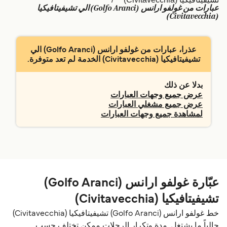
عبارات من غولفو ارانس (Golfo Aranci) الي تشيفيتافيكيا
Schweiz (DE)
Deutschland
(Civitavecchia)
Україна
Norge
عذرا، عبارات من غولفو ارانس (Golfo Aranci) الي
Maroc (FR)
Indonesia
تشيفيتافيكيا (Civitavecchia) الخدمة لم تعد متوفرة.
بدلا عن ذلك
عرض جميع وجهات العبارات
عرض جميع مشغلي العبارات
لمشاهدة جميع وجهات العبارات
عبّارة غولفو ارانس (Golfo Aranci)
تشيفيتافيكيا (Civitavecchia)
خط غولفو ارانس (Golfo Aranci) تشيفيتافيكيا (Civitavecchia)
حالياً ما يشتغل. مدة وتكرار الرحلات ممكن تختلف حسب