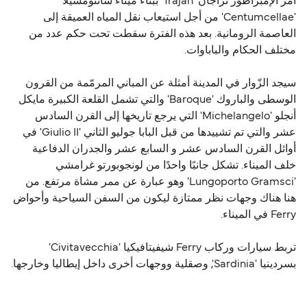
أمر الإمبراطور تراجان 'Trajan' ببناء ميناء سانتومسيلا
'Centumcellae' من أجل استيعاب نقل المياه العميقة إلى
العاصمة الرومانية. بعد هذه الفترة سقطت تحت حكم عدد من
مختلف الحكام والباباوات.
سيجد الزّوار في المدينة أمثلة عن المباني المرمّمة من القرون
الوسطى والباروك 'Baroque' والتي تشمل القلعة الكبيرة مايكل
أنجلو 'Michelangelo' التي يرجع تاريخها إلى القرن السادس
عشر والتي تم تشييدها من قبل البابا جوليو الثاني 'Giulio II' في
أوائل القرن السادس عشر و السابع عشر والجدران الدفاعية
خلف الميناء. تشكل جانبًا واحدًا من لونجوبورتو غرامشي
'Lungoporto Gramsci' وهو عبارة عن ممر مشاة مرتفع. من
هنا هناك وجهات نظر ممتازة ليكون من السفن السياحية وأحواض
Ferry في الميناء.
تربط سيارات وركاب Ferry شيفيتافيكيا 'Civitavecchia'
بسردينيا 'Sardinia', وصقلية ووجهات أخرى داخل إيطاليا وخارجها.