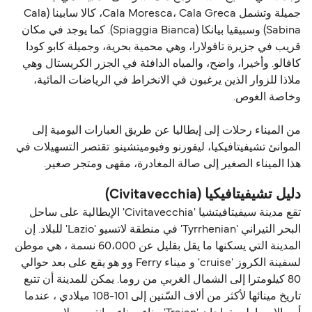
جميلة وتشمل Cala Moresca، Cala Greca، كالا سابينا (Cala
Sabina) وسبيقيا بيانكا (Spiaggia Bianca). كما يوجد في مكان
قريب في جزيرة تافولارا، وهي محمية بحرية، وجميلة كابو كودا
كافالو. وأخيرا، واضح، والمياه الدافئة في الجزر الكريستال وهي
ملاذا للزوار الذين يرغبون في الانخراط في الرياضات المائية،
وخاصة الغوص.
من الميناء رحلات إلى إيطاليا عن طريق العبارات اليومية إلى
الموانئ تشيفيتافيكيا، ليفورنو وفيوميتشينو. تقتصر التسهيلات في
هذا الميناء الصغير إلى صالة المغادرة، مقهى ومتجر صغير.
دليل تشيفيتافيكيا (Civitavecchia)
تقع مدينة سيفيتافيتشيا 'Civitavecchia' الإيطالية على ساحل
البحر التيراني 'Tyrrhenian' في منطقة لاتسيو 'Lazio' للبلاد. إن
المدينة التي يسكنها ما يقل بقليل عن 60،000 نسمة ، هي موطن
لسفينة الكروز 'cruise' و ميناء Ferry وو هو يقع على بعد حوالي
80 كيلومترا إلى الشمال الغربي من روما. يمكن للمدينة أن تتبع
تاريخ مينائها لأكثر من ألاف السّنين إلى 101-108 ميلادي ، عندما