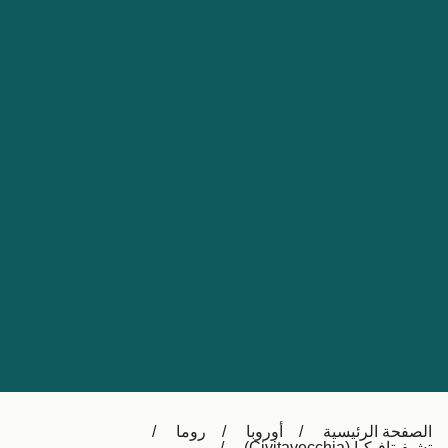
Nederland
Slovensko
Australia
Česká republika
New Zealand
España
日本
France
Ireland
Sverige
中国
Danmark
UK
Türkiye
Italia
Österreich (DE)
Canada
Canada (FR)
Ελλάδα
België (NL)
الصفحة الرئيسية
أوروبا
روما
Polska
Belgique (FR)
تشيفيتافيكيا (Civitavecchia)