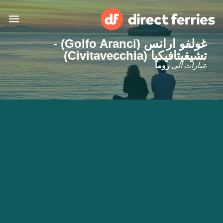
غولفو ارانس (Golfo Aranci) -
البلدان
تشيفيتافيكيا (Civitavecchia)
عبارات الى
روما
تذاكر العبّارة
الباحث عن الرحلات والموانئ
الإقامة
العبارات
العربية
حسابي
المغرب
United States
خدمات الزبائن
Россия
Suisse (FR)
Catalan
Portugal
Suomi
대한민국