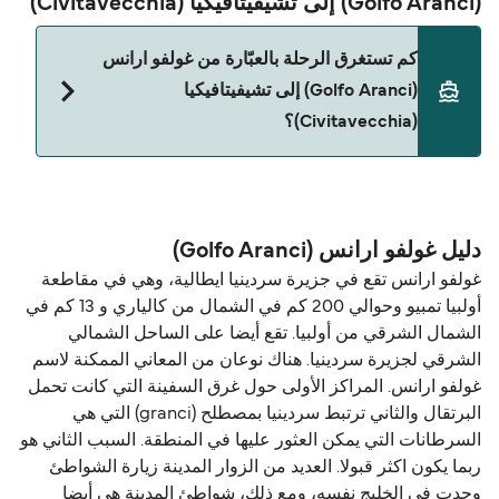
(Golfo Aranci) إلى تشيفيتافيكيا (Civitavecchia)
كم تستغرق الرحلة بالعبّارة من غولفو ارانس
(Golfo Aranci) إلى تشيفيتافيكيا
(Civitavecchia)؟
حالياً هذا الخط غير متوفر. تفضل بزيارة Direct Ferries
Deal Finder للبحث عن بدائل.
دليل غولفو ارانس (Golfo Aranci)
غولفو ارانس تقع في جزيرة سردينيا ايطالية، وهي في مقاطعة
أولبيا تمبيو وحوالي 200 كم في الشمال من كالياري و 13 كم في
الشمال الشرقي من أولبيا. تقع أيضا على الساحل الشمالي
الشرقي لجزيرة سردينيا. هناك نوعان من المعاني الممكنة لاسم
غولفو ارانس. المراكز الأولى حول غرق السفينة التي كانت تحمل
البرتقال والثاني ترتبط سردينيا بمصطلح (granci) التي هي
السرطانات التي يمكن العثور عليها في المنطقة. السبب الثاني هو
ربما يكون اكثر قبولا. العديد من الزوار المدينة زيارة الشواطئ
وجدت في الخليج نفسه، ومع ذلك، شواطئ المدينة هي أيضا