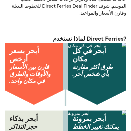
الموسم. شوف Direct Ferries Deal Finder للخطوط البديلة
وقارن الأسعار والمواعيد.
?Direct Ferries لماذا تستخدم
أبحر في كل
أبحر بسعر
مكان
أرخص
طرق أكثر مقارنة
قارن بين الأسعار
بأي شخص آخر.
والأوقات والطرق
في مكان واحد.
أبحر بمرونة
أبحر بذكاء
يمكنك تغيير الخطط
حجز التذاكر