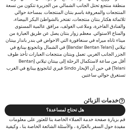
منطقة منتجع تحتل الجانب الشمالي من الجزيرة تتكون من تسعة
المنتجعات والمعروفة باسم بنتان المنتجعات. بمساحة حوالي
ثلاثمائة هكتار بنتان منتجعات، تفتخر بالشواطئ البكر البيضاء،
والفنادق الفاخرة، وملاعب الغولف، مرافق عالمية المستوى
والمناخ الاستوائي. معظم زوار بنتان يصل عن طريق العبارة من
ميناء تاناه ميراه في سنغافورة التي الاحواض في بندر باندار بينتان
تيلاني (Bandar Bentan Telani) في الشمال وتانجونغ بينانغ في
الجزر الجانب الغربي. تعمل وبنتان منتجعات العبارات تأخذ طوف
أقل من ساعة لاستكمال الرحلة إلى بينتان تيلاني (Bentan
Telani) في حين أن الإبحار Sindo فيري لتانجونغ بينانغ في الغرب
تستغرق حوالي ساعتين.
خدمات الزبائن
هل تحتاج لمساعدة؟
قم بزيارة صفحة خدمة العملاء الخاصة بنا للعثور على معلومات
مفيدة حول السفر بالعبّارة ، والأسئلة الشائعة الخاصة بنا ، وكيفية