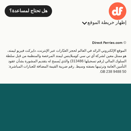
هل تحتاج لمساعدة؟
إظهار خريطة الموقع
العبارات
الحجوزات
البلدان
الإقامة
© Direct Ferries.com
خدمات الزبائن
العبارات
الموقع الإلكتروني الرائد في العالم لحجز العبّارات عبر الإنترنت، دايركت فيريو ليمتد،
الباحث عن الرحلات والموانئ
شحن
هو ممثل معين لشركة أي تي سي كومبلاينس ليمتد المرخصة والمنظمة من قبل سلطة
السلوك المالي (رقم تسجيلها 313486) والذي يُسمح له بتقديم المشورة بشأن عقود
تذاكر العبّارة
عبارة صغيرة
التأمين العامة وترتيبها بصفته وسيط. رقم ضريبة القيمة المضافة للعبارات المباشرة:
القطار والعبارة
GB 238 9488 50.
الحساب
مساعدة & دعم
إدارة حجزي
المساعدة
تأكيد الحجز
عن Direct Ferries
اعمل معنا
المواقع الدولية
الشريك التجاري
عن الشركة
برنامج الشريك التجاري