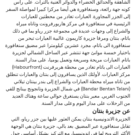
الشاهقة والحدائق الخضراء والدوائر الغنية بالتراث. على رأس
كونه جهة رائعة، وسنغافورة هي أيضا مركزا كبيرا لمواصلة السفر
إلى الجزر المجاورة. العبارات تغادر من محطتين للعبارات
الرئيسية في سنغافورة في مركز هاربورفرونت وتاناه ميراه
والشراع إلى وجهات عديدة في مجموعة جزر رياو بما في ذلك
باتام، بنتان ومرفا جزيرة كاريمون. غالبية العبارات تبحر من
سنغافورة الى باتام، مجرد عشرين كيلومترا عبر مضيق سنغافورة
باختيار خمسة موانئ جهة تنتشر عبر الساحل الشمالي لجزيرة
باتام. العبارات مريحة وسريعة وتعمل يوميا، على مدار السنة.
العبارات الى باتام تغادر من محطة هربرفرنت (Habourfront)
مركز العبارات. لأولئك الذين يسافرون إلى بنتان والعبارات تنطلق
من تاناه ميراه محطة العبارات والشراع إلى بندر بينتان تيلاني
(Bandar Bentan Telani) في شمال الجزيرة وتانجونج بينانج للفي
الجنوب الغربي. معبر بنتان يستغرق حوالي ساعة وهناك العديد
من الرحلات على مدار اليوم وعلى مدار السنة.
عن جزيرة بنتان
الجزيرة الاندونيسية بنتان يمكن العثور عليها بين جزر رياو، التي
تقابل سنغافورة عبر المضيق. بعد بالي، جزيرة بنتان هي الوجهة
الأكثر الترويج لها في اندونيسيا، مع التركيز بشكل أساسي حول