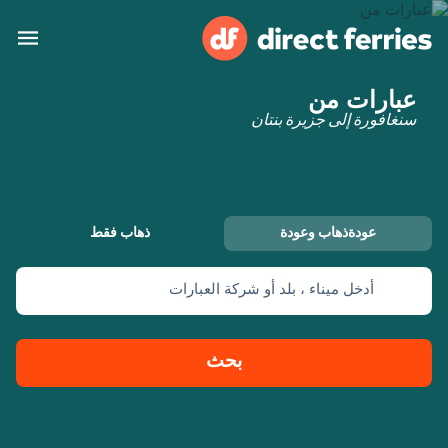
عبارات من
البلدان
سنغافورة إلى جزيرة بنتان
تذاكر العبّارة
الباحث عن الرحلات والموانئ
الإقامة
العبارات
عودةذهاب وعودة
ذهاب فقط
العربية
أدخل ميناء ، بلد أو شركة العبارات
حسابي
المغرب
United States
خدمات الزبائن
Россия
Suisse (FR)
بحث
Catalan
Portugal
Suomi
대한민국